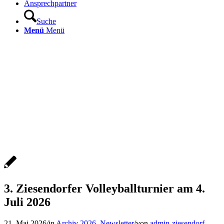
Ansprechpartner
Suche
Menü
Menü
3. Ziesendorfer Volleyballturnier am 4.
Juli 2026
21. Mai 2026
/
in
Archiv 2026
,
Newsletter
/
von
admin-ziesendorf