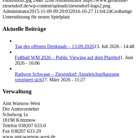
Fahrenholz.jpg
2448
3264
Administrator
https://www.gemeinde-
ziesendorf.de/wp-content/uploads/ziesendorf-logo2.png
Administrator
2015-11-09 09:20:03
2016-10-27 11:04:24
Großartige
Unterstützung für neuen Spielplatz
Aktuelle Beiträge
Tag des offenen Denkmals – 13.09.2026
13. Juli 2026 - 14:48
Fußball WM 2026 – Public Viewing auf dem Pfarrhof
1. Juni
2026 - 16:06
Radweg Schwaan – Ziesendorf: Ausgleichspflanzung
verzögert sich
27. März 2026 - 11:27
Verwaltung
Amt Warnow-West
Der Amtsvorsteher
Schulweg 1a
18198 Kritzmow
Telefon 038207 633-0
Fax 038207 633-29
www.amt-warnow-west.de