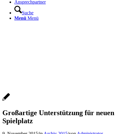
Ansprechpartner
Suche
Menü
Menü
Großartige Unterstützung für neuen
Spielplatz
9. November 2015
/
in
Archiv 2015
/
von
Administrator