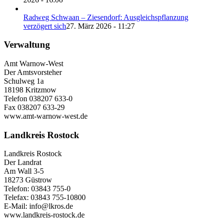
Radweg Schwaan – Ziesendorf: Ausgleichspflanzung
verzögert sich
27. März 2026 - 11:27
Verwaltung
Amt Warnow-West
Der Amtsvorsteher
Schulweg 1a
18198 Kritzmow
Telefon 038207 633-0
Fax 038207 633-29
www.amt-warnow-west.de
Landkreis Rostock
Landkreis Rostock
Der Landrat
Am Wall 3-5
18273 Güstrow
Telefon: 03843 755-0
Telefax: 03843 755-10800
E-Mail: info@lkros.de
www.landkreis-rostock.de