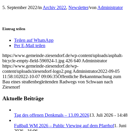
5. September 2022
/
in
Archiv 2022
,
Newsletter
/
von
Administrator
Eintrag teilen
Teilen auf WhatsApp
Per E-Mail teilen
https://www.gemeinde-ziesendorf.de/wp-content/uploads/asphalt-
bicycle-empty-field-596924-1.jpg
426
640
Administrator
https://www.gemeinde-ziesendorf.de/wp-
content/uploads/ziesendorf-logo2.png
Administrator
2022-09-05
11:58:10
2022-10-07 09:06:35
Öffentliche Bekanntmachung zum
Bau eines straßenbegleitenden Radwegs von Schwaan nach
Ziesenorf
Aktuelle Beiträge
Tag des offenen Denkmals – 13.09.2026
13. Juli 2026 - 14:48
Fußball WM 2026 – Public Viewing auf dem Pfarrhof
1. Juni
2026 - 16:06