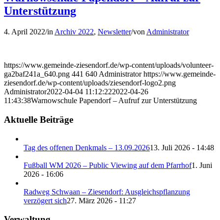
Unterstützung
4. April 2022
/
in
Archiv 2022
,
Newsletter
/
von
Administrator
https://www.gemeinde-ziesendorf.de/wp-content/uploads/volunteer-
ga2baf241a_640.png
441
640
Administrator
https://www.gemeinde-
ziesendorf.de/wp-content/uploads/ziesendorf-logo2.png
Administrator
2022-04-04 11:12:22
2022-04-26
11:43:38
Warnowschule Papendorf – Aufruf zur Unterstützung
Aktuelle Beiträge
Tag des offenen Denkmals – 13.09.2026
13. Juli 2026 - 14:48
Fußball WM 2026 – Public Viewing auf dem Pfarrhof
1. Juni
2026 - 16:06
Radweg Schwaan – Ziesendorf: Ausgleichspflanzung
verzögert sich
27. März 2026 - 11:27
Verwaltung