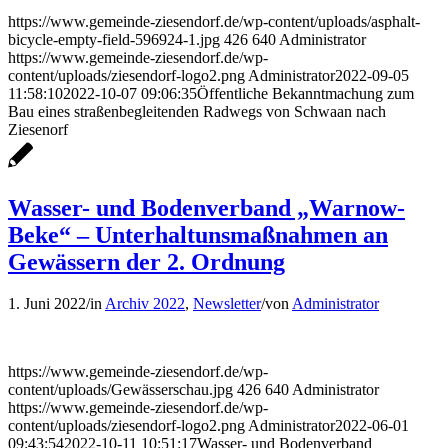
https://www.gemeinde-ziesendorf.de/wp-content/uploads/asphalt-
bicycle-empty-field-596924-1.jpg
426
640
Administrator
https://www.gemeinde-ziesendorf.de/wp-
content/uploads/ziesendorf-logo2.png
Administrator
2022-09-05
11:58:10
2022-10-07 09:06:35
Öffentliche Bekanntmachung zum
Bau eines straßenbegleitenden Radwegs von Schwaan nach
Ziesenorf
Wasser- und Bodenverband „Warnow-
Beke“ – Unterhaltunsmaßnahmen an
Gewässern der 2. Ordnung
1. Juni 2022
/
in
Archiv 2022
,
Newsletter
/
von
Administrator
https://www.gemeinde-ziesendorf.de/wp-
content/uploads/Gewässerschau.jpg
426
640
Administrator
https://www.gemeinde-ziesendorf.de/wp-
content/uploads/ziesendorf-logo2.png
Administrator
2022-06-01
09:43:54
2022-10-11 10:51:17
Wasser- und Bodenverband