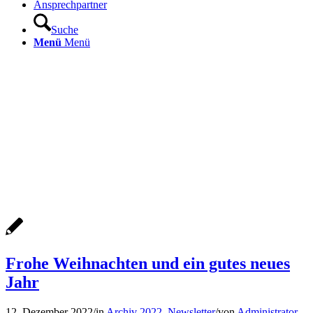
Ansprechpartner
Suche
Menü
Menü
Frohe Weihnachten und ein gutes neues
Jahr
12. Dezember 2022
/
in
Archiv 2022
,
Newsletter
/
von
Administrator